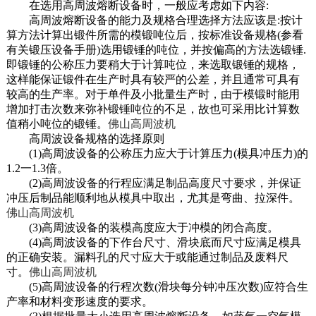
在选用高周波熔断设备时，一般应考虑如下内容:
高周波熔断设备的能力及规格合理选择方法应该是:按计
算方法计算出锻件所需的模锻吨位后，按标准设备规格(参看
有关锻压设备手册)选用锻锤的吨位，并按偏高的方法选锻锤.
即锻锤的公称压力要稍大于计算吨位，来选取锻锤的规格，
这样能保证锻件在生产时具有较严的公差，并且通常可具有
较高的生产率。对于单件及小批量生产时，由于模锻时能用
增加打击次数来弥补锻锤吨位的不足，故也可采用比计算数
值稍小吨位的锻锤。
佛山高周波机
高周波设备规格的选择原则
(1)高周波设备的公称压力应大于计算压力(模具冲压力)的
1.2一1.3倍。
(2)高周波设备的行程应满足制品高度尺寸要求，并保证
冲压后制品能顺利地从模具中取出，尤其是弯曲、拉深件。
佛山高周波机
(3)高周波设备的装模高度应大于冲模的闭合高度。
(4)高周波设备的下作台尺寸、滑块底而尺寸应满足模具
的正确安装。漏料孔的尺寸应大于或能通过制品及废料尺
寸。
佛山高周波机
(5)高周波设备的行程次数(滑块每分钟冲压次数)应符合生
产率和材料变形速度的要求。