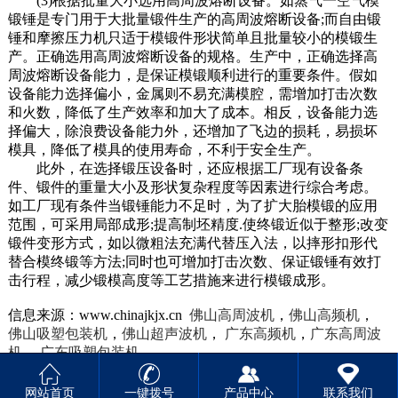
(3)根据批量大小选用高周波熔断设备。如蒸气一空气模
锻锤是专门用于大批量锻件生产的高周波熔断设备;而自由锻
锤和摩擦压力机只适于模锻件形状简单且批量较小的模锻生
产。正确选用高周波熔断设备的规格。生产中，正确选择高
周波熔断设备能力，是保证模锻顺利进行的重要条件。假如
设备能力选择偏小，金属则不易充满模腔，需增加打击次数
和火数，降低了生产效率和加大了成本。相反，设备能力选
择偏大，除浪费设备能力外，还增加了飞边的损耗，易损坏
模具，降低了模具的使用寿命，不利于安全生产。
此外，在选择锻压设备时，还应根据工厂现有设备条
件、锻件的重量大小及形状复杂程度等因素进行综合考虑。
如工厂现有条件当锻锤能力不足时，为了扩大胎模锻的应用
范围，可采用局部成形;提高制坯精度.使终锻近似于整形;改变
锻件变形方式，如以微粗法充满代替压入法，以摔形扣形代
替合模终锻等方法;同时也可增加打击次数、保证锻锤有效打
击行程，减少锻模高度等工艺措施来进行模锻成形。
信息来源：www.chinajkjx.cn
佛山高周波机
，
佛山高频机
，
佛山吸塑包装机
，
佛山超声波机
，
广东高频机
，
广东高周波
机
，
广东吸塑包装机
网站首页
一键拨号
产品中心
联系我们