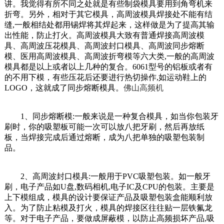
讲。我觉得有所不同之处就是有些制袋模具要用到角弯机来
折弯。另外，相对于其它模具，高周波模具焊接处不能有结
缝,一般相结处都用锡焊将其焊起来，这样做是为了提高其输
出性能，防止打火。高周波模具大致有普通焊接高周波模
具、高周波压花模具、高周波封口模具、高周波同步熔断
模、医用高周波模具、高周波折弯模等六大类,一般的高周波
模具都是以上或者以上几种的复合。6061型号的铝板或者有
的不用下模，有些压花后还要进行热切操作,如运动鞋上的
LOGO，这就成了同步熔断模具。
佛山高频机
1、同步熔断模:一般来说是一种复合模具，如当你包装牙
刷时，你的吸塑板可能一次可以放八把牙刷，然后再放纸
板，当焊接完成后通过熔断，成为八把单独的吸塑包装制
品。
2、高周波封口模具:一般用于PVC吸塑包装。如一般牙
刷，电子产品如U盘,数码相机,电子IC及CPU的包装。主要是
上下模组成，模具的设计要保证产品及吸塑包装盒能顺利放
入。为了防止粘模及打火，模具的焊接区往往贴一层铁氟龙
等。对于电子产品，要做成屏蔽模，以防止高频损坏产品,吸